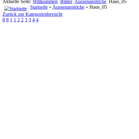
Aktuelle Seite:
Willkommen
Bilder
Aussenanstriche
Haus_05
Startseite
»
Aussenanstriche
» Haus_05
Zurück zur Kategorieübersicht
8
8
1
1
2
2
3
3
4
4