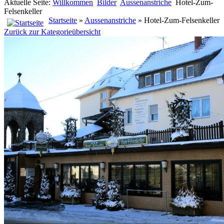
Aktuelle Seite:
Willkommen
Bilder
Aussenanstriche
Hotel-Zum-
Felsenkeller
Startseite
»
Aussenanstriche
» Hotel-Zum-Felsenkeller
Zurück zur Kategorieübersicht