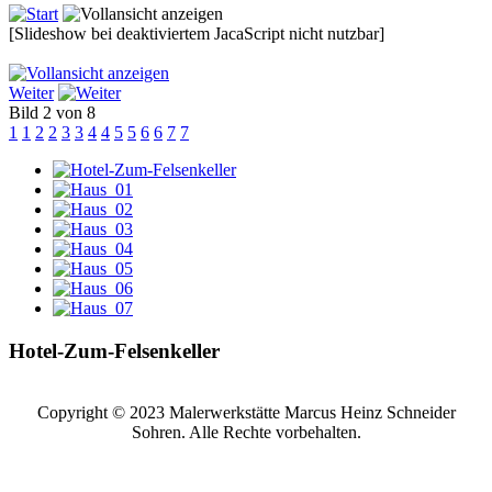
[Slideshow bei deaktiviertem JacaScript nicht nutzbar]
Weiter
Bild 2 von 8
1
1
2
2
3
3
4
4
5
5
6
6
7
7
Hotel-Zum-Felsenkeller
Copyright © 2023 Malerwerkstätte Marcus Heinz Schneider
Sohren. Alle Rechte vorbehalten.